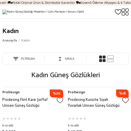
tı! 🚚
%100 Orijinal Ürün & Distribütör Garantisi 🛡️
Güvenli Ödeme Altyapısı & 6 Taksit
Kadın
Anasayfa
Kadın
FİLTRELE
(1)
SIRALA
Kadın Güneş Gözlükleri
ProDesign
ProDesign
%20
%18
Prodesing Flint Kare Şeffaf
Prodesing Kunzite Siyah
Unisex Güneş Gözlüğü
Yuvarlak Unisex Güneş Gözlüğü
₺ 12.488
₺ 12.488