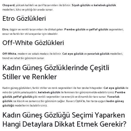
Chopard
, yüksek kaliteli ve zarif tasarımları ile bilinir.
Siyah gözlük
ve
kelebek gözlük
modelleri, lüks ve şıklığı bir arada sunar.
Etro Gözlükleri
Etro
, özgün ve renkli tasarımları ile dikkat çeker.
Pembe gözlük
ve
şeffaf gözlük
seçenekleri,
cesur ve farklı bir stil arayanlar için idealdir.
Off-White Gözlükleri
Off-White
, modern ve sokak modası ile bilinir.
Cat eye gözlük
ve
yuvarlak gözlük
modelleri,
trend ve rahat bir görünüm sunar.
Kadın Güneş Gözlüklerinde Çeşitli
Stiller ve Renkler
Kadın güneş gözlükleri, farklı stiller ve renk seçenekleri ile her zevke hitap eder.
Cat eye gözlük
ile
retro bir şıklık yakalayabilir,
kelebek gözlük
ile feminen bir görünüm elde edebilirsiniz.
Pembe
gözlük
,
şeffaf gözlük
gibi renkli seçenekler ise enerjik ve dinamik bir tarz sunar.
Yuvarlak
gözlük
ise klasik ve zamansız bir görünüm sağlar. Kuvars Optik’te, her tarza uygun
kadın güneş
gözlüğü
modellerini bulabilirsiniz.
Kadın Güneş Gözlüğü Seçimi Yaparken
Hangi Detaylara Dikkat Etmek Gerekir?