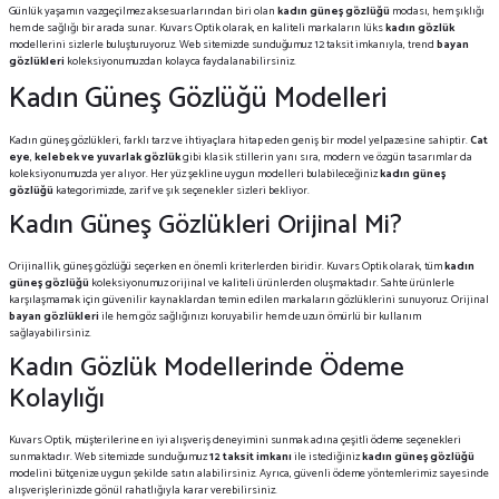
Günlük yaşamın vazgeçilmez aksesuarlarından biri olan
kadın güneş gözlüğü
modası, hem şıklığı
hem de sağlığı bir arada sunar. Kuvars Optik olarak, en kaliteli markaların lüks
kadın gözlük
modellerini sizlerle buluşturuyoruz. Web sitemizde sunduğumuz 12 taksit imkanıyla, trend
bayan
gözlükleri
koleksiyonumuzdan kolayca faydalanabilirsiniz.
Kadın Güneş Gözlüğü Modelleri
Kadın güneş gözlükleri, farklı tarz ve ihtiyaçlara hitap eden geniş bir model yelpazesine sahiptir.
Cat
eye
,
kelebek
ve
yuvarlak gözlük
gibi klasik stillerin yanı sıra, modern ve özgün tasarımlar da
koleksiyonumuzda yer alıyor. Her yüz şekline uygun modelleri bulabileceğiniz
kadın güneş
gözlüğü
kategorimizde, zarif ve şık seçenekler sizleri bekliyor.
Kadın Güneş Gözlükleri Orijinal Mi?
Orijinallik, güneş gözlüğü seçerken en önemli kriterlerden biridir. Kuvars Optik olarak, tüm
kadın
güneş gözlüğü
koleksiyonumuz orijinal ve kaliteli ürünlerden oluşmaktadır. Sahte ürünlerle
karşılaşmamak için güvenilir kaynaklardan temin edilen markaların gözlüklerini sunuyoruz. Orijinal
bayan gözlükleri
ile hem göz sağlığınızı koruyabilir hem de uzun ömürlü bir kullanım
sağlayabilirsiniz.
Kadın Gözlük Modellerinde Ödeme
Kolaylığı
Kuvars Optik, müşterilerine en iyi alışveriş deneyimini sunmak adına çeşitli ödeme seçenekleri
sunmaktadır. Web sitemizde sunduğumuz
12 taksit imkanı
ile istediğiniz
kadın güneş gözlüğü
modelini bütçenize uygun şekilde satın alabilirsiniz. Ayrıca, güvenli ödeme yöntemlerimiz sayesinde
alışverişlerinizde gönül rahatlığıyla karar verebilirsiniz.