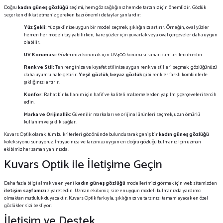
Doğru
kadın güneş gözlüğü
seçimi, hem göz sağlığınız hem de tarzınız için önemlidir. Gözlük
seçerken dikkat etmeniz gereken bazı önemli detaylar şunlardır:
Yüz Şekli:
Yüz şeklinize uygun bir model seçmek, şıklığınızı artırır. Örneğin, oval yüzler
hemen her modeli taşıyabilirken, kare yüzler için yuvarlak veya oval çerçeveler daha uygun
olabilir.
UV Koruması:
Gözlerinizi korumak için UV400 koruması sunan camları tercih edin.
Renk ve Stil:
Ten renginize ve kıyafet stilinize uygun renk ve stilleri seçmek, gözlüğünüzü
daha uyumlu hale getirir.
Yeşil gözlük
,
beyaz gözlük
gibi renkler farklı kombinlerle
şıklığınızı artırır.
Konfor:
Rahat bir kullanım için hafif ve kaliteli malzemelerden yapılmış çerçeveleri tercih
edin.
Marka ve Orijinallik:
Güvenilir markaları ve orijinal ürünleri seçmek, uzun ömürlü
kullanım ve şıklık sağlar.
Kuvars Optik olarak, tüm bu kriterleri göz önünde bulundurarak geniş bir
kadın güneş gözlüğü
koleksiyonu sunuyoruz. İhtiyacınıza ve tarzınıza uygun en doğru gözlüğü bulmanız için uzman
ekibimiz her zaman yanınızda.
Kuvars Optik ile İletişime Geçin
Daha fazla bilgi almak ve en yeni
kadın güneş gözlüğü
modellerimizi görmek için web sitemizden
iletişim sayfamızı
ziyaret edin. Uzman ekibimiz, size en uygun modeli bulmanızda yardımcı
olmaktan mutluluk duyacaktır. Kuvars Optik farkıyla, şıklığınızı ve tarzınızı tamamlayacak en özel
gözlükler sizi bekliyor!
İletişim ve Destek