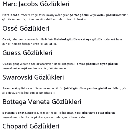
Marc Jacobs Gözlükleri
Marc Jacobs
, modern ve şık tasarımlarıyla öne çıkar.
Şeffaf gözlük
ve
yuvarlak gözlük
modelleri,
günlük kullanım için ideal ve stil sahibi kadınların tercihi olmaktadır.
Ossé Gözlükleri
Ossé
, rahat ve şık tasarımları ile bilinir.
Kelebek gözlük
ve
cat eye gözlük
modelleri, hem
günlük hem de özel günlerde kullanılabilir.
Guess Gözlükleri
Guess
, genç ve trend odaklı tasarımları ile dikkat çeker.
Pembe gözlük
ve
siyah gözlük
seçenekleri, enerjik ve dinamik bir görünüm sunar.
Swarovski Gözlükleri
Swarovski
, ışıltılı ve zarif tasarımları ile bilinir.
Şeffaf gözlük
ve
pembe gözlük
modelleri, göz
alıcı detayları ile özel günler için idealdir.
Bottega Veneta Gözlükleri
Bottega Veneta
, zarif ve lüks tasarımları ile öne çıkar.
Yeşil gözlük
ve
beyaz gözlük
seçenekleri, sofistike bir şıklık arayan kadınlar için mükemmeldir.
Chopard Gözlükleri