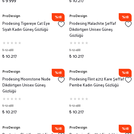
₺ 9.999
₺ 10.217
ProDesign
ProDesign
%18
%18
Prodesing Tigereye Cat Eye
Prodesing Malachite Şeffaf
Siyah Kadın Güneş Gözlüğü
Dikdörtgen Unisex Güneş
Gözlüğü
₺ 12.488
₺ 12.488
₺ 10.217
₺ 10.217
ProDesign
ProDesign
%18
%18
Prodesing Moonstone Nude
Prodesing Flint 4212 Kare Şeffaf
Dikdörtgen Unisex Güneş
Pembe Kadın Güneş Gözlüğü
Gözlüğü
₺ 12.488
₺ 12.488
₺ 10.217
₺ 10.217
ProDesign
ProDesign
%18
%18