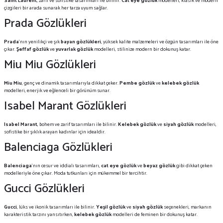
Saint Laurent
, zarif ve sofistike tasarımları ile bilinir.
Cat eye gözlük
modelleri, klasik ve modern
çizgileri bir arada sunarak her tarza uyum sağlar.
Prada Gözlükleri
Prada
’nın yenilikçi ve şık
bayan gözlükleri
, yüksek kalite malzemeleri ve özgün tasarımları ile öne
çıkar.
Şeffaf gözlük
ve
yuvarlak gözlük
modelleri, stilinize modern bir dokunuş katar.
Miu Miu Gözlükleri
Miu Miu
, genç ve dinamik tasarımlarıyla dikkat çeker.
Pembe gözlük
ve
kelebek gözlük
modelleri, enerjik ve eğlenceli bir görünüm sunar.
Isabel Marant Gözlükleri
Isabel Marant
, bohem ve zarif tasarımları ile bilinir.
Kelebek gözlük
ve
siyah gözlük
modelleri,
sofistike bir şıklık arayan kadınlar için idealdir.
Balenciaga Gözlükleri
Balenciaga
’nın cesur ve iddialı tasarımları,
cat eye gözlük
ve
beyaz gözlük
gibi dikkat çeken
modelleriyle öne çıkar. Moda tutkunları için mükemmel bir tercihtir.
Gucci Gözlükleri
Gucci
, lüks ve ikonik tasarımları ile bilinir.
Yeşil gözlük
ve
siyah gözlük
seçenekleri, markanın
karakteristik tarzını yansıtırken,
kelebek gözlük
modelleri de feminen bir dokunuş katar.