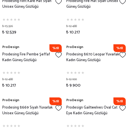
Prodesing Flint Kare Mat Siyah
Prodesing Fire Mat Siyah Unisex
Unisex Güneş Gözlüğü
Güneş Gözlüğü
₺ 15.326
₺ 12.488
₺ 12.539
₺ 10.217
ProDesign
ProDesign
%18
%18
Prodesing Fire Pembe Şeffaf
Prodesing 8670 Leopar Yuvarlak
Kadın Güneş Gözlüğü
Kadın Güneş Gözlüğü
₺ 12.488
₺ 12.100
₺ 10.217
₺ 9.900
ProDesign
ProDesign
%18
%18
Prodesing 8669 Siyah Yuvarlak
Prodesign Gailtwelves Oval Cat
Unisex Güneş Gözlüğü
Eye Kadın Güneş Gözlüğü