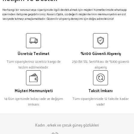
Herhangi bir sorunuz veya siparişinizle ilgili destek almak için müşteri hizmetlerimizle whatsapp
üzerinden iletişime geçebilirsiniz. Kuvars Optik, siz değerli müşterilerinin memnuniyetini en üst
seviyede tutmayı amaçlamaktadır. Güvenilir alışveriş deneyimi için doğru adrestesiniz!
Ücretsiz Teslimat
%100 Güvenli Alışveriş
Tüm siparişleriniz ücretsiz kargo ile
250 Bit SSL Sertifikası ile %100 güvenli
teslim edilmektedir.
alışveriş
Müşteri Memnuniyeti
Taksit İmkanı
14 Gün içerisinde kolay iade ve değişim
Tüm siparişlerinizde 12 taksite kadar
imkanı
vade!
Kadın , erkek ve çocuk güneş gözlükleri