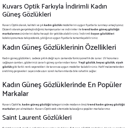
Kuvars Optik Farkıyla İndirimli Kadın
Güneş Gözlükleri
Kuvars Optik olarak, kaliteli ve şık
kadın gözlük
modellerini uygun fiyatlarla sunmayı amaçlıyoruz.
Düzenli olarak gerçekleştirdiğimiz kampanyalar ve indirimler ile
trend kadın güneş gözlüğü
markalarının
ürünlerini daha hesaplı bir şekilde alabilirsiniz. İndirimli
bayan gözlükleri
koleksiyonumuzu takip ederek, şıklığınızı uygun fiyatlarla tamamlayabilirsiniz.
Kadın Güneş Gözlüklerinin Özellikleri
Kadın güneş gözlükleri, sadece şıklık değil aynı zamanda fonksiyonellik de sunar. UV koruması
sağlayan camları, gözlerinizi zararlı güneş ışınlarından korur.
Yeşil gözlük
,
beyaz gözlük
,
siyah
gözlük
gibi farklı renk seçenekleri ile tarzınıza uygun modeller bulabilirsiniz. Hafif malzemelerden
üretilmiş çerçeveleri sayesinde uzun süreli kullanımlarda bile rahatlık sağlar.
Kadın Güneş Gözlüklerinde En Popüler
Markalar
Kuvars Optik’te,
kadın güneş gözlüğü
kategorisinde modanın öncü
trend kadın
güneş gözlüğü
markaları
yer almaktadır. Kuvars Optik web sitemizde bulacağınız popüler markalarımız:
Saint Laurent Gözlükleri