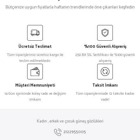
Bütçenize uygun fiyatlarla haftanın trendlerinde öne çıkanları keşfedin
Saint Laurent
%33
Saint Laurent SL 539 Kare Siyah Kadın Güneş Gözlüğü
Ücretsiz Teslimat
%100 Güvenli Alışveriş
₺ 31.939
Tüm siparişleriniz ücretsiz kargo ile
250 Bit SSL Sertifikası ile %100 güvenli
₺ 21.293
teslim edilmektedir.
alışveriş
Gucci
%32
Gucci Gg1189sa Kare Kadın Güneş Gözlüğü
Müşteri Memnuniyeti
Taksit İmkanı
14 Gün içerisinde kolay iade ve değişim
Tüm siparişlerinizde 12 taksite kadar
imkanı
vade!
₺ 30.488
₺ 20.732
Hugo Boss
%27
Kadın , erkek ve çocuk güneş gözlükleri
Hugo Boss 1502/S Kare Siyah Erkek Güneş Gözlüğü
2122955005