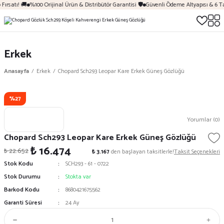
Fırsatı! 🚚
%100 Orijinal Ürün & Distribütör Garantisi 🛡️
Güvenli Ödeme Altyapısı & 6 Ta
Erkek
Anasayfa
Erkek
Chopard Sch293 Leopar Kare Erkek Güneş Gözlüğü
%27
Yorumlar (0)
Chopard Sch293 Leopar Kare Erkek Güneş Gözlüğü
₺ 16.474
₺ 22.652
₺ 3.167
den başlayan taksitlerle!
Taksit Seçenekleri
Stok Kodu
SCH293 - 61 - 0722
Stok Durumu
Stokta var
Barkod Kodu
8680421675562
Garanti Süresi
24 Ay