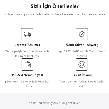
Sizin İçin Önerilenler
Bütçenize uygun fiyatlarla haftanın trendlerinde öne çıkanları keşfedin
Prada
%18
Prada 0Pr 15WS Kelebek Siyah Kadın Güneş Gözlüğü
Ücretsiz Teslimat
%100 Güvenli Alışveriş
₺ 22.934
Tüm siparişleriniz ücretsiz kargo ile
250 Bit SSL Sertifikası ile %100 güvenli
₺ 18.765
teslim edilmektedir.
alışveriş
Gucci
%32
Gucci Gözlük Gg 1587S Oval Siyah Kadın Güneş Gözlüğü
Müşteri Memnuniyeti
Taksit İmkanı
14 Gün içerisinde kolay iade ve değişim
Tüm siparişlerinizde 12 taksite kadar
imkanı
vade!
₺ 23.276
₺ 15.828
Bottega Veneta
%32
Kadın , erkek ve çocuk güneş gözlükleri
Bottega Veneta Bv 1271S Oval Kahverengi Unisex Güneş Gözlüğü