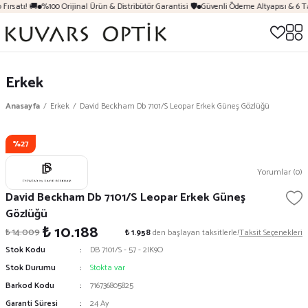
Fırsatı! 🚚
%100 Orijinal Ürün & Distribütör Garantisi 🛡️
Güvenli Ödeme Altyapısı & 6 T
Erkek
Anasayfa
Erkek
David Beckham Db 7101/S Leopar Erkek Güneş Gözlüğü
%27
Yorumlar (0)
David Beckham Db 7101/S Leopar Erkek Güneş
Gözlüğü
₺ 10.188
₺ 14.009
₺ 1.958
den başlayan taksitlerle!
Taksit Seçenekleri
Stok Kodu
DB 7101/S - 57 - 2IK9O
Stok Durumu
Stokta var
Barkod Kodu
716736805825
Garanti Süresi
24 Ay