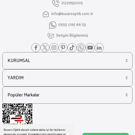
2122955005
info@kuvarsoptik.com.tr
₺ 46.300
0555 095 66 53
₺ 31.484
Marc Jacobs
İletişim Bilgilerimiz
%27
Marc Jacobs 717/S Leopar Kare Kadın Güneş Gözlüğü
KURUMSAL
₺ 13.470
₺ 9.796
YARDIM
Popüler Markalar
Kuvars Optik olarak sizlere daha iyi bir kullanıcı
deneyimi sunmak, hizmetlerimizi geliştirmek ve