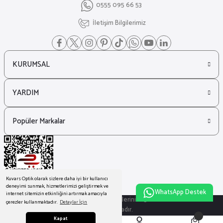
₺ 41.366
0555 095 66 53
₺ 28.129
Gucci
İletişim Bilgilerimiz
%32
Gucci - Gg1083S - Güneş Gözlüğü - 001
KURUMSAL
₺ 29.349
₺ 19.957
YARDIM
Popüler Markalar
Kuvars Optik olarak sizlere daha iyi bir kullanıcı
deneyimi sunmak, hizmetlerimizi geliştirmek ve
WhatsApp Destek
internet sitemizin etkinliğini artırmak amacıyla
© Tüm Hakları Saklıdır. Kredi kartı bilgileriniz 256bit SSL sertifikası ile
çerezler kullanmaktadır.
Detaylar İçin
korunmaktadır.
Kapat