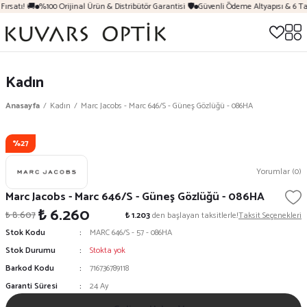
ırsatı! 🚚
%100 Orijinal Ürün & Distribütör Garantisi 🛡️
Güvenli Ödeme Altyapısı & 6 Ta
Kadın
Anasayfa
Kadın
Marc Jacobs - Marc 646/S - Güneş Gözlüğü - 086HA
%27
Yorumlar (0)
Marc Jacobs - Marc 646/S - Güneş Gözlüğü - 086HA
₺ 6.260
₺ 8.607
₺ 1.203
den başlayan taksitlerle!
Taksit Seçenekleri
Stok Kodu
MARC 646/S - 57 - 086HA
Stok Durumu
Stokta yok
Barkod Kodu
716736789118
Garanti Süresi
24 Ay