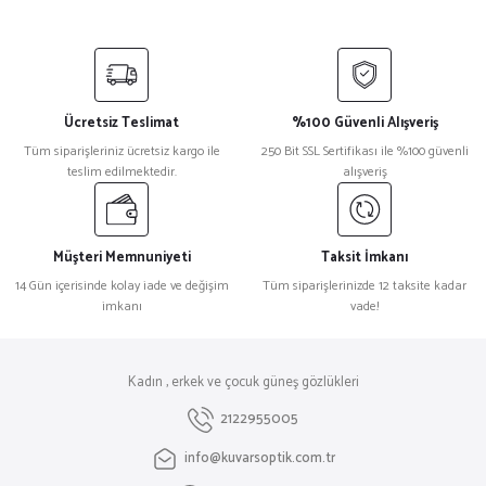
Jimmy Choo
%27
Jimmy Choo Nena/S Kırmızı Kadın Güneş Gözlüğü
Ücretsiz Teslimat
%100 Güvenli Alışveriş
₺ 25.458
Tüm siparişleriniz ücretsiz kargo ile
250 Bit SSL Sertifikası ile %100 güvenli
₺ 18.515
teslim edilmektedir.
alışveriş
Maxmara
%27
Maxmara Mm 0002 Leopar Metal Kadın Güneş Gözlüğü
Müşteri Memnuniyeti
Taksit İmkanı
14 Gün içerisinde kolay iade ve değişim
Tüm siparişlerinizde 12 taksite kadar
imkanı
vade!
₺ 15.609
₺ 11.352
Mont Blanc
%32
Kadın , erkek ve çocuk güneş gözlükleri
Montblanc Mb0160s Metal Yuvarlak Erkek Güneş Gözlüğü
2122955005
info@kuvarsoptik.com.tr