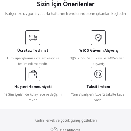
Sizin İçin Önerilenler
Bütçenize uygun fiyatlarla haftanın trendlerinde öne çıkanları keşfedin
Bugatti
%18
Bugatti 11 63 Silver Pilot Titanyum Erkek Güneş Gözlüğü
Ücretsiz Teslimat
%100 Güvenli Alışveriş
₺ 109.386
Tüm siparişleriniz ücretsiz kargo ile
250 Bit SSL Sertifikası ile %100 güvenli
₺ 89.497
teslim edilmektedir.
alışveriş
David Beckham
%27
David Beckham Db 7111/S Siyah Leopar Erkek Güneş Gözlüğü
Müşteri Memnuniyeti
Taksit İmkanı
14 Gün içerisinde kolay iade ve değişim
Tüm siparişlerinizde 12 taksite kadar
imkanı
vade!
₺ 12.392
₺ 9.012
Kadın , erkek ve çocuk güneş gözlükleri
2122955005