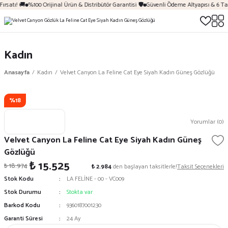
ırsatı! 🚚
%100 Orijinal Ürün & Distribütör Garantisi 🛡️
Güvenli Ödeme Altyapısı & 6 Ta
Kadın
Anasayfa
Kadın
Velvet Canyon La Feline Cat Eye Siyah Kadın Güneş Gözlüğü
%18
Yorumlar (0)
Velvet Canyon La Feline Cat Eye Siyah Kadın Güneş
Gözlüğü
₺ 15.525
₺ 18.974
₺ 2.984
den başlayan taksitlerle!
Taksit Seçenekleri
Stok Kodu
LA FELİNE - 00 - VC009
Stok Durumu
Stokta var
Barkod Kodu
9360187001230
Garanti Süresi
24 Ay