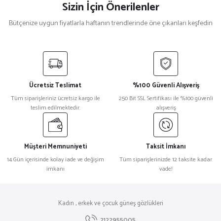
Sizin İçin Önerilenler
Bütçenize uygun fiyatlarla haftanın trendlerinde öne çıkanları keşfedin
Hugo Boss
%27
Hugo Boss 1506/S Şeffaf Yuvarlak Erkek Güneş Gözlüğü
Ücretsiz Teslimat
%100 Güvenli Alışveriş
₺ 10.765
Tüm siparişleriniz ücretsiz kargo ile
250 Bit SSL Sertifikası ile %100 güvenli
₺ 7.829
teslim edilmektedir.
alışveriş
Gucci
%32
Gucci Gg1188s 58 002 Siyah Unisex Güneş Gözlüğü
Müşteri Memnuniyeti
Taksit İmkanı
14 Gün içerisinde kolay iade ve değişim
Tüm siparişlerinizde 12 taksite kadar
imkanı
vade!
₺ 30.488
₺ 20.732
Marc Jacobs
%27
Kadın , erkek ve çocuk güneş gözlükleri
Marc Jacobs MJ 1075/S Leopar Kadın Güneş Gözlüğü
2122955005