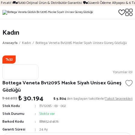
ırsatı! 🚚
%100 Orijinal Ürün & Distribütör Garantisi 🛡️
Güvenli Ödeme Altyapısı & 6 Ta
Kadın
Anasayfa
Kadın
Bottega Veneta Bv1209S Maske Siyah Unisex Güneş Gözlüğü
%32
Yorumlar (0)
Bottega Veneta Bv1209S Maske Siyah Unisex Güneş
Gözlüğü
₺ 30.194
₺ 44.403
₺ 5.804
den başlayan taksitlerle!
Taksit Seçenekleri
Stok Kodu
BV1209S - 69 - 002
Stok Durumu
Stokta var
Barkod Kodu
889652414676
Garanti Süresi
24 Ay