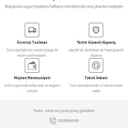
Bütçenize uygun fiyatlarla haftanın trendlerinde öne çıkanları keşfedin
Alexander Mcqueen
%32
Alexander Mcqueen Am0317S Metal Unisex Güneş Gözlüğü
Ücretsiz Teslimat
%100 Güvenli Alışveriş
₺ 25.174
Tüm siparişleriniz ücretsiz kargo ile
250 Bit SSL Sertifikası ile %100 güvenli
₺ 17.119
teslim edilmektedir.
alışveriş
Gucci
%32
Gucci Gg1005s Metal Kare Kadın Güneş Gözlüğü
Müşteri Memnuniyeti
Taksit İmkanı
14 Gün içerisinde kolay iade ve değişim
Tüm siparişlerinizde 12 taksite kadar
imkanı
vade!
₺ 26.606
₺ 18.141
David Beckham
%27
Kadın , erkek ve çocuk güneş gözlükleri
David Beckham Db 7101/S Leopar Erkek Güneş Gözlüğü
2122955005