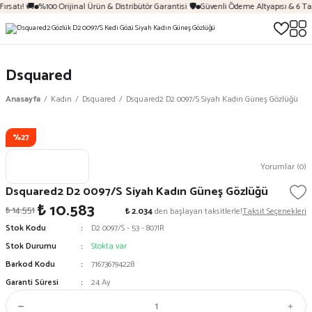
ırsatı! 🚚
%100 Orijinal Ürün & Distribütör Garantisi 🛡️
Güvenli Ödeme Altyapısı & 6 Ta
Dsquared
Anasayfa
Kadın
Dsquared
Dsquared2 D2 0097/S Siyah Kadın Güneş Gözlüğü
%27
Yorumlar (0)
Dsquared2 D2 0097/S Siyah Kadın Güneş Gözlüğü
₺ 10.583
₺ 14.551
₺ 2.034
den başlayan taksitlerle!
Taksit Seçenekleri
Stok Kodu
D2 0097/S - 53 - 807IR
Stok Durumu
Stokta var
Barkod Kodu
716736794228
Garanti Süresi
24 Ay